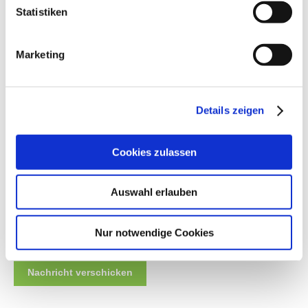
Statistiken
Telefon
Marketing
Nachricht
Details zeigen
Cookies zulassen
Auswahl erlauben
Datenschutz
: Ich bin damit einverstanden, dass meine eingegebenen
Daten zur Beantwortung der Anfrage genutzt werden. Weitere
Nur notwendige Cookies
Informationen in unserer
Datenschutzerklärung
.
Nachricht verschicken