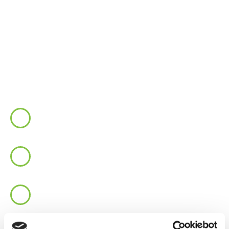
Tayfun Yelkenkayalar
+49 (0)7231 7761049
+49 (0)176 94961161